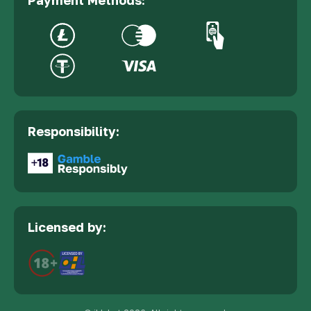
Payment Methods:
Responsibility:
Licensed by: